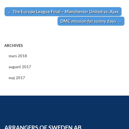
←
The Europa League Final – Manchester United vs. Ajax
Post navigation
DMC mission for sunny days
→
ARCHIVES
mars 2018
augusti 2017
maj 2017
ARRANGERS OF SWEDEN AB