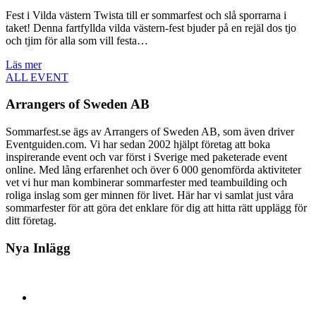
Fest i Vilda västern Twista till er sommarfest och slå sporrarna i
taket! Denna fartfyllda vilda västern-fest bjuder på en rejäl dos tjo
och tjim för alla som vill festa…
Läs mer
ALL EVENT
Arrangers of Sweden AB
Sommarfest.se ägs av Arrangers of Sweden AB, som även driver
Eventguiden.com. Vi har sedan 2002 hjälpt företag att boka
inspirerande event och var först i Sverige med paketerade event
online. Med lång erfarenhet och över 6 000 genomförda aktiviteter
vet vi hur man kombinerar sommarfester med teambuilding och
roliga inslag som ger minnen för livet. Här har vi samlat just våra
sommarfester för att göra det enklare för dig att hitta rätt upplägg för
ditt företag.
Nya Inlägg