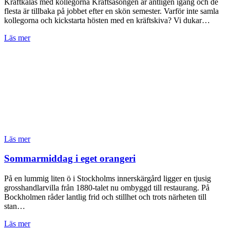
Kräftkalas med kollegorna Kräftsäsongen är äntligen igång och de
flesta är tillbaka på jobbet efter en skön semester. Varför inte samla
kollegorna och kickstarta hösten med en kräftskiva? Vi dukar…
Läs mer
Läs mer
Sommarmiddag i eget orangeri
På en lummig liten ö i Stockholms innerskärgård ligger en tjusig
grosshandlarvilla från 1880-talet nu ombyggd till restaurang. På
Bockholmen råder lantlig frid och stillhet och trots närheten till
stan…
Läs mer