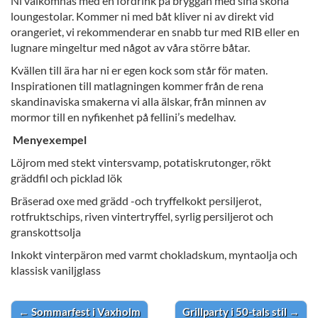
Ni välkomnas med en fördrink på bryggan med sina sköna
loungestolar. Kommer ni med båt kliver ni av direkt vid
orangeriet, vi rekommenderar en snabb tur med RIB eller en
lugnare mingeltur med något av våra större båtar.
Kvällen till ära har ni er egen kock som står för maten.
Inspirationen till matlagningen kommer från de rena
skandinaviska smakerna vi alla älskar, från minnen av
mormor till en nyfikenhet på fellini’s medelhav.
Menyexempel
Löjrom med stekt vintersvamp, potatiskrutonger, rökt
gräddfil och picklad lök
Bräserad oxe med grädd -och tryffelkokt persiljerot,
rotfruktschips, riven vintertryffel, syrlig persiljerot och
granskottsolja
Inkokt vinterpäron med varmt chokladskum, myntaolja och
klassisk vaniljglass
←
Sommarfest i Vaxholm
Grillparty i 50-tals stil
→