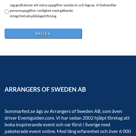
snedstreck
Jag godkänner att mina uppgifter samlas in och lagras. Vi behandlar
ÅÅÅÅ
personuppgifter i enlighet med gällande
integritetsskyddslagstiftning.
ARRANGERS OF SWEDEN AB
Sommarfest.se ägs av Arrangers of Sweden AB, som även
driver Eventguiden.com. Vi har sedan 2002 hjälpt företag att
boka inspirerande event och var först i Sverige med
paketerade event online. Med lång erfarenhet och över 6 000