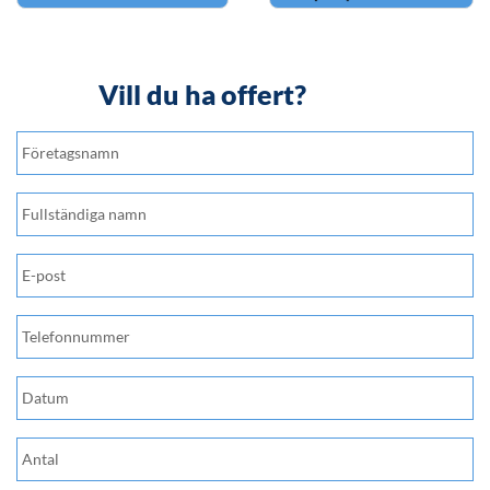
Post navigation
Vill du ha offert?
MM
snedstreck
DD