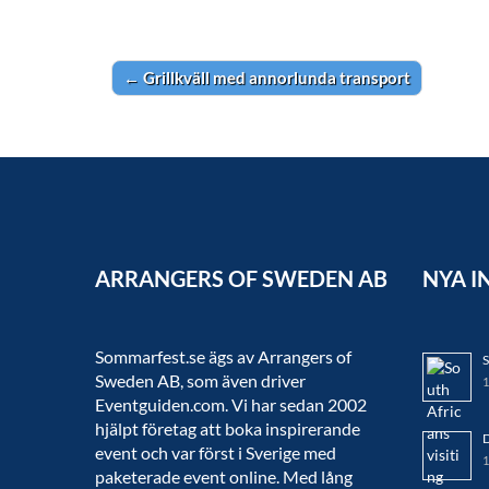
←
Grillkväll med annorlunda transport
Post navigation
ARRANGERS OF SWEDEN AB
NYA I
Sommarfest.se ägs av Arrangers of
S
Sweden AB, som även driver
1
Eventguiden.com. Vi har sedan 2002
hjälpt företag att boka inspirerande
D
event och var först i Sverige med
1
paketerade event online. Med lång