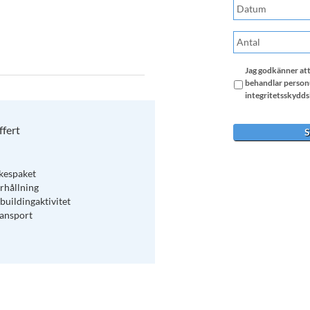
Jag godkänner att 
behandlar personu
integritetsskyddsl
ffert
kespaket
rhållning
uildingaktivitet
ansport