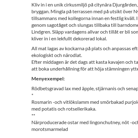
Kliv in i en unik cirkusmiljö på citynära Djurgården,
bryggan. Mingla på terrassen med på utsikt över N
tillsammans med kollegorna innan en festlig kväll.
genom sagotåget och slungas tillbaka till barndom
Lindgren. Släpp vardagens allvar och tillåt er bli so
kliver in i en lekfullt dekorerad lokal.
All mat lagas av kockarna på plats och anpassas ef
ekologiskt och närodlat.
Efter middagen är det dags att kasta kavajen och ta
att boka underhållning för att höja stämningen ytte
Menyexempel:
Rödbetsgravad lax med äpple, stjärnanis och sen
*
Rosmarin -och vitlökslamm med smörbakad purjolök 
med potatis och rotsellerikaka.
**
Närproducerade ostar med lingonchutney, nöt -oc
morotsmarmelad