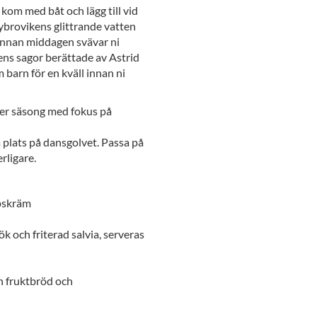
 kom med båt och lägg till vid
ybrovikens glittrande vatten
 Innan middagen svävar ni
ens sagor berättade av Astrid
m barn för en kväll innan ni
ter säsong med fokus på
 plats på dansgolvet. Passa på
rligare.
apskräm
och friterad salvia, serveras
h fruktbröd och