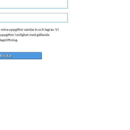
MM
snedstreck
DD
snedstreck
ÅÅÅÅ
mina uppgifter samlas in och lagras. Vi
ppgifter i enlighet med gällande
agstiftning.